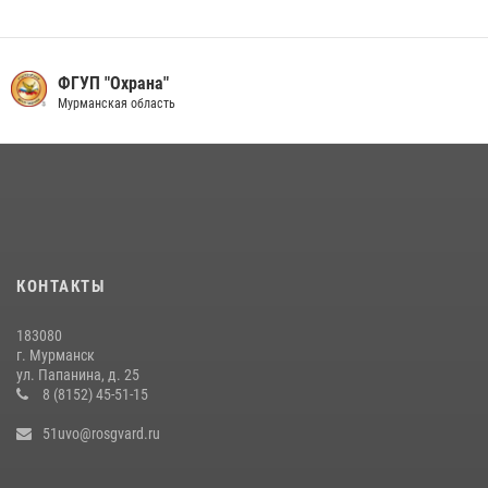
13 июля 2026, 11:54
В МУРМАНСКЕ СОТРУДНИКИ РОСГВАРДИИ ЗАДЕРЖАЛИ
ДЕБОШИРА, УСТРОИВШЕГО СКАНДАЛ В ГОСТИНИЦЕ
ФГУП "Охрана"
Мурманская область
23 июля 2026, 08:13
В МУРМАНСКЕ СОТРУДНИКИ РОСГВАРДИИ ЗАДЕРЖАЛИ МУЖЧИНУ,
УГРОЖАВШЕГО ПОСЕТИТЕЛЯМ МЕДИЦИНСКОГО УЧРЕЖДЕНИЯ
17 июля 2026, 09:10
В МУРМАНСКЕ СОТРУДНИКИ РОСГВАРДИИ ЗАДЕРЖАЛИ МУЖЧИНУ,
СКРЫВАВШЕГОСЯ ОТ ПРАВОСУДИЯ
КОНТАКТЫ
16 июля 2026, 08:37
183080
В МУРМАНСКЕ ПРЕДСТАВИТЕЛИ РОСГВАРДИИ И
г. Мурманск
ТЕРРИТОРИАЛЬНОЙ ИЗБИРАТЕЛЬНОЙ КОМИССИИ ОБСУДИЛИ
ул. Папанина, д. 25
АЛГОРИТМЫ ОБЕСПЕЧЕНИЯ БЕЗОПАСНОСТИ В ПЕРИОД ВЫБОРОВ
8 (8152) 45-51-15
16 июля 2026, 07:59
51uvo@rosgvard.ru