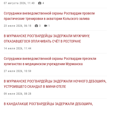
счет в ресторане
07 августа 2026, 11:40
4
30 июля 2026, 06:44
Сотрудники вневедомственной охраны Росгвардии провели
практические тренировки в акватории Кольского залива
В Мурманске сотрудники Росгвардии пресекли ночной дебош в
баре на улице Орликовой
23 июля 2026, 06:18
3
1
29 июля 2026, 07:23
В МУРМАНСКЕ РОСГВАРДЕЙЦЫ ЗАДЕРЖАЛИ МУЖЧИНУ,
ОТКАЗАВШЕГОСЯ ОПЛАЧИВАТЬ СЧЁТ В РЕСТОРАНЕ
Сотрудники вневедомственной охраны Росгвардии пресекли
хулиганство в медицинском учреждении Мурманска
14 июля 2026, 11:44
27 июля 2026, 10:59
Сотрудники вневедомственной охраны Росгвардии пресекли
хулиганство в медицинском учреждении Мурманска
В МУРМАНСКЕ СОТРУДНИКИ РОСГВАРДИИ ЗАДЕРЖАЛИ
МУРМАНЧАНИНА ЗА ПОПЫТКУ КРАЖИ ВЕЛОАКСЕССУАРОВ ИЗ
27 июля 2026, 10:59
ГИПЕРМАРКЕТА
В МУРМАНСКЕ РОСГВАРДЕЙЦЫ ЗАДЕРЖАЛИ НОЧНОГО ДЕБОШИРА,
24 июля 2026, 09:21
УСТРОИВШЕГО СКАНДАЛ В МИНИ-ОТЕЛЕ
09 июля 2026, 08:28
В КАНДАЛАКШЕ РОСГВАРДЕЙЦЫ ЗАДЕРЖАЛИ ДЕБОШИРА,
УСТРОИВШЕГО КОНФЛИКТ В ГОСТИНИЦЕ