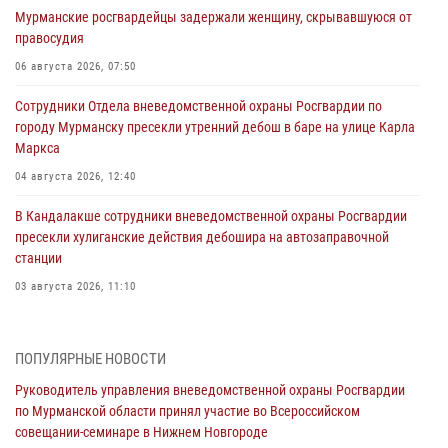
Мурманские росгвардейцы задержали женщину, скрывавшуюся от
правосудия
06 августа 2026, 07:50
Сотрудники Отдела вневедомственной охраны Росгвардии по
городу Мурманску пресекли утренний дебош в баре на улице Карла
Маркса
04 августа 2026, 12:40
В Кандалакше сотрудники вневедомственной охраны Росгвардии
пресекли хулиганские действия дебошира на автозаправочной
станции
03 августа 2026, 11:10
Сотрудники Росгвардии провели инструктаж по
антитеррористической защищенности для членов избирательных
ПОПУЛЯРНЫЕ НОВОСТИ
комиссий в преддверии выборов
Руководитель управления вневедомственной охраны Росгвардии
31 июля 2026, 08:43
3
по Мурманской области принял участие во Всероссийском
совещании-семинаре в Нижнем Новгороде
Мурманские росгвардейцы задержали мужчину, не оплатившего