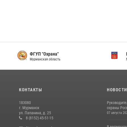
ФГУП "Охрана"
Мурманская область
КОНТАКТЫ
НОВОСТ
183080
Руководите
г. Мурманск
охраны Рос
ул. Папанина, д. 25
07 августа 20
8 (8152) 45-51-15
В мурманск