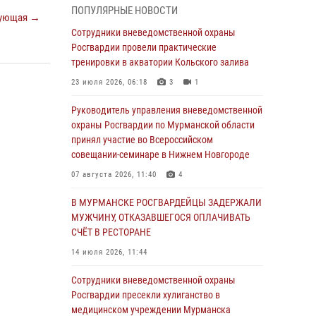
ПОПУЛЯРНЫЕ НОВОСТИ
пресекли хулиганские действия дебошира на
ующая →
автозаправочной станции
Сотрудники вневедомственной охраны
Росгвардии провели практические
03 августа 2026, 11:10
тренировки в акватории Кольского залива
Сотрудники Росгвардии провели инструктаж
23 июля 2026, 06:18
3
1
по антитеррористической защищенности для
членов избирательных комиссий в
Руководитель управления вневедомственной
преддверии выборов
охраны Росгвардии по Мурманской области
принял участие во Всероссийском
31 июля 2026, 08:43
3
совещании-семинаре в Нижнем Новгороде
Мурманские росгвардейцы задержали
07 августа 2026, 11:40
4
мужчину, не оплатившего счет в ресторане
В МУРМАНСКЕ РОСГВАРДЕЙЦЫ ЗАДЕРЖАЛИ
30 июля 2026, 06:44
МУЖЧИНУ, ОТКАЗАВШЕГОСЯ ОПЛАЧИВАТЬ
В Мурманске сотрудники Росгвардии
СЧЁТ В РЕСТОРАНЕ
пресекли ночной дебош в баре на улице
14 июля 2026, 11:44
Орликовой
Сотрудники вневедомственной охраны
29 июля 2026, 07:23
Росгвардии пресекли хулиганство в
Сотрудники вневедомственной охраны
медицинском учреждении Мурманска