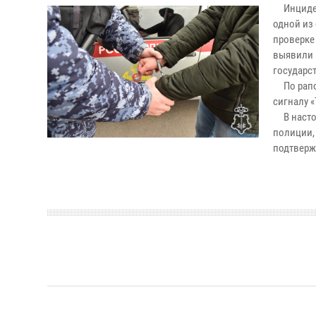
Инцидент
одной из
проверке
выявили 
государс
По рапор
сигналу 
В настоя
полиции,
подтверж