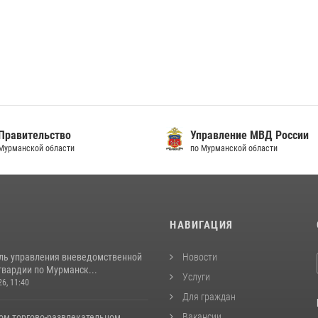
Правительство
Управление МВД России
Мурманской области
по Мурманской области
И
НАВИГАЦИЯ
ль управления вневедомственной
Новости
гвардии по Мурманск...
Услуги
26, 11:40
Для граждан
Вакансии
ом торгово-развлекательном