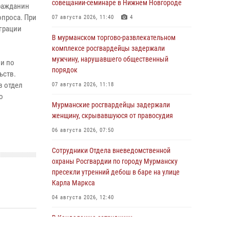
совещании-семинаре в Нижнем Новгороде
ражданин
опроса. При
07 августа 2026, 11:40
4
грации
В мурманском торгово-развлекательном
комплексе росгвардейцы задержали
мужчину, нарушавшего общественный
и по
порядок
ьств.
в отдел
07 августа 2026, 11:18
о
Мурманские росгвардейцы задержали
женщину, скрывавшуюся от правосудия
06 августа 2026, 07:50
Сотрудники Отдела вневедомственной
охраны Росгвардии по городу Мурманску
пресекли утренний дебош в баре на улице
Карла Маркса
04 августа 2026, 12:40
В Кандалакше сотрудники
вневедомственной охраны Росгвардии