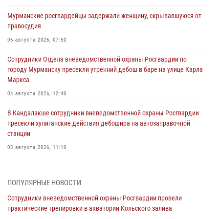
Мурманские росгвардейцы задержали женщину, скрывавшуюся от
правосудия
06 августа 2026, 07:50
Сотрудники Отдела вневедомственной охраны Росгвардии по
городу Мурманску пресекли утренний дебош в баре на улице Карла
Маркса
04 августа 2026, 12:40
В Кандалакше сотрудники вневедомственной охраны Росгвардии
пресекли хулиганские действия дебошира на автозаправочной
станции
03 августа 2026, 11:10
Сотрудники Росгвардии провели инструктаж по
антитеррористической защищенности для членов избирательных
ПОПУЛЯРНЫЕ НОВОСТИ
комиссий в преддверии выборов
Сотрудники вневедомственной охраны Росгвардии провели
31 июля 2026, 08:43
3
практические тренировки в акватории Кольского залива