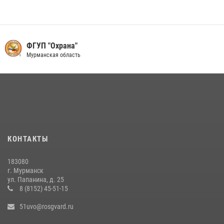
13 июля 2026, 11:54
В МУРМАНСКЕ СОТРУДНИКИ РОСГВАРДИИ ЗАДЕРЖАЛИ МУЖЧИНУ,
УГРОЖАВШЕГО ПОСЕТИТЕЛЯМ МЕДИЦИНСКОГО УЧРЕЖДЕНИЯ
ФГУП "Охрана"
Мурманская область
17 июля 2026, 09:10
В МУРМАНСКЕ СОТРУДНИКИ РОСГВАРДИИ ЗАДЕРЖАЛИ
ДЕБОШИРА, УСТРОИВШЕГО СКАНДАЛ В ГОСТИНИЦЕ
23 июля 2026, 08:13
В МУРМАНСКЕ СОТРУДНИКИ РОСГВАРДИИ ЗАДЕРЖАЛИ МУЖЧИНУ,
СКРЫВАВШЕГОСЯ ОТ ПРАВОСУДИЯ
КОНТАКТЫ
16 июля 2026, 08:37
183080
В МУРМАНСКЕ ПРЕДСТАВИТЕЛИ РОСГВАРДИИ И
г. Мурманск
ТЕРРИТОРИАЛЬНОЙ ИЗБИРАТЕЛЬНОЙ КОМИССИИ ОБСУДИЛИ
ул. Папанина, д. 25
АЛГОРИТМЫ ОБЕСПЕЧЕНИЯ БЕЗОПАСНОСТИ В ПЕРИОД ВЫБОРОВ
8 (8152) 45-51-15
16 июля 2026, 07:59
51uvo@rosgvard.ru