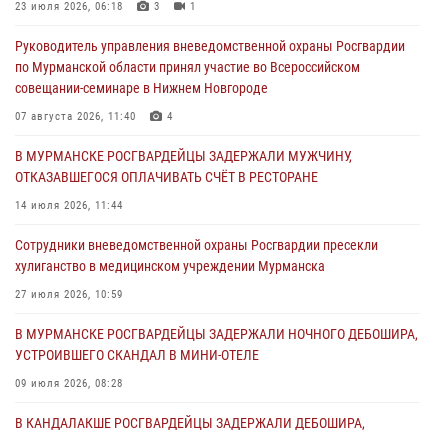
Мурманские росгвардейцы задержали мужчину, не оплатившего
23 июля 2026, 06:18
3
1
счет в ресторане
Руководитель управления вневедомственной охраны Росгвардии
30 июля 2026, 06:44
по Мурманской области принял участие во Всероссийском
совещании-семинаре в Нижнем Новгороде
В Мурманске сотрудники Росгвардии пресекли ночной дебош в
баре на улице Орликовой
07 августа 2026, 11:40
4
29 июля 2026, 07:23
В МУРМАНСКЕ РОСГВАРДЕЙЦЫ ЗАДЕРЖАЛИ МУЖЧИНУ,
ОТКАЗАВШЕГОСЯ ОПЛАЧИВАТЬ СЧЁТ В РЕСТОРАНЕ
Сотрудники вневедомственной охраны Росгвардии пресекли
хулиганство в медицинском учреждении Мурманска
14 июля 2026, 11:44
27 июля 2026, 10:59
Сотрудники вневедомственной охраны Росгвардии пресекли
хулиганство в медицинском учреждении Мурманска
В МУРМАНСКЕ СОТРУДНИКИ РОСГВАРДИИ ЗАДЕРЖАЛИ
МУРМАНЧАНИНА ЗА ПОПЫТКУ КРАЖИ ВЕЛОАКСЕССУАРОВ ИЗ
27 июля 2026, 10:59
ГИПЕРМАРКЕТА
В МУРМАНСКЕ РОСГВАРДЕЙЦЫ ЗАДЕРЖАЛИ НОЧНОГО ДЕБОШИРА,
24 июля 2026, 09:21
УСТРОИВШЕГО СКАНДАЛ В МИНИ-ОТЕЛЕ
09 июля 2026, 08:28
В КАНДАЛАКШЕ РОСГВАРДЕЙЦЫ ЗАДЕРЖАЛИ ДЕБОШИРА,
УСТРОИВШЕГО КОНФЛИКТ В ГОСТИНИЦЕ