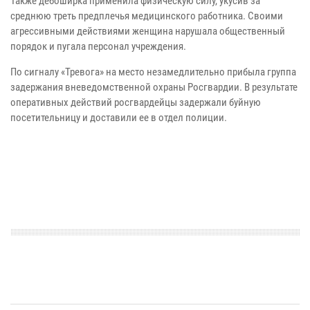
Также дебоширка применила физическую силу, укусив за
среднюю треть предплечья медицинского работника. Своими
агрессивными действиями женщина нарушала общественный
порядок и пугала персонал учреждения.
По сигналу «Тревога» на место незамедлительно прибыла группа
задержания вневедомственной охраны Росгвардии. В результате
оперативных действий росгвардейцы задержали буйную
посетительницу и доставили ее в отдел полиции.