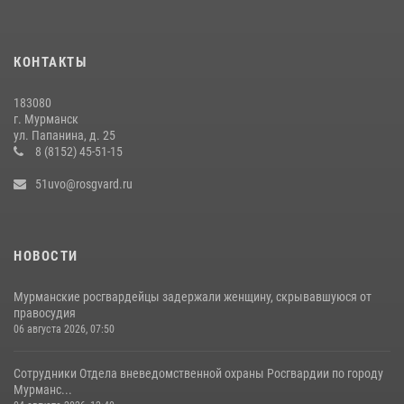
В МУРМАНСКЕ СОТРУДНИКИ РОСГВАРДИИ ЗАДЕРЖАЛИ МУЖЧИНУ,
СКРЫВАВШЕГОСЯ ОТ ПРАВОСУДИЯ
16 июля 2026, 08:37
КОНТАКТЫ
В МУРМАНСКЕ ПРЕДСТАВИТЕЛИ РОСГВАРДИИ И
183080
ТЕРРИТОРИАЛЬНОЙ ИЗБИРАТЕЛЬНОЙ КОМИССИИ ОБСУДИЛИ
г. Мурманск
АЛГОРИТМЫ ОБЕСПЕЧЕНИЯ БЕЗОПАСНОСТИ В ПЕРИОД ВЫБОРОВ
ул. Папанина, д. 25
8 (8152) 45-51-15
16 июля 2026, 07:59
51uvo@rosgvard.ru
НОВОСТИ
Мурманские росгвардейцы задержали женщину, скрывавшуюся от
правосудия
06 августа 2026, 07:50
Сотрудники Отдела вневедомственной охраны Росгвардии по городу
Мурманс...