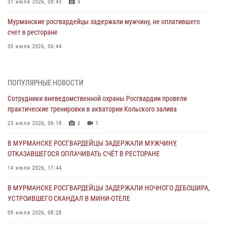
31 июля 2026, 08:43
3
Мурманские росгвардейцы задержали мужчину, не оплатившего
счет в ресторане
30 июля 2026, 06:44
В Мурманске сотрудники Росгвардии пресекли ночной дебош в
баре на улице Орликовой
ПОПУЛЯРНЫЕ НОВОСТИ
29 июля 2026, 07:23
Сотрудники вневедомственной охраны Росгвардии провели
практические тренировки в акватории Кольского залива
Сотрудники вневедомственной охраны Росгвардии пресекли
хулиганство в медицинском учреждении Мурманска
23 июля 2026, 06:18
3
1
27 июля 2026, 10:59
В МУРМАНСКЕ РОСГВАРДЕЙЦЫ ЗАДЕРЖАЛИ МУЖЧИНУ,
ОТКАЗАВШЕГОСЯ ОПЛАЧИВАТЬ СЧЁТ В РЕСТОРАНЕ
В МУРМАНСКЕ СОТРУДНИКИ РОСГВАРДИИ ЗАДЕРЖАЛИ
МУРМАНЧАНИНА ЗА ПОПЫТКУ КРАЖИ ВЕЛОАКСЕССУАРОВ ИЗ
14 июля 2026, 11:44
ГИПЕРМАРКЕТА
В МУРМАНСКЕ РОСГВАРДЕЙЦЫ ЗАДЕРЖАЛИ НОЧНОГО ДЕБОШИРА,
24 июля 2026, 09:21
УСТРОИВШЕГО СКАНДАЛ В МИНИ-ОТЕЛЕ
В МУРМАНСКЕ СОТРУДНИКИ РОСГВАРДИИ ЗАДЕРЖАЛИ
09 июля 2026, 08:28
ДЕБОШИРА, УСТРОИВШЕГО СКАНДАЛ В ГОСТИНИЦЕ