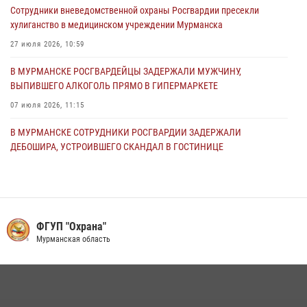
Сотрудники вневедомственной охраны Росгвардии пресекли
23 июля 2026, 08:13
хулиганство в медицинском учреждении Мурманска
Сотрудники вневедомственной охраны Росгвардии провели
27 июля 2026, 10:59
практические тренировки в акватории Кольского залива
В МУРМАНСКЕ РОСГВАРДЕЙЦЫ ЗАДЕРЖАЛИ МУЖЧИНУ,
23 июля 2026, 06:18
3
1
ВЫПИВШЕГО АЛКОГОЛЬ ПРЯМО В ГИПЕРМАРКЕТЕ
07 июля 2026, 11:15
В МУРМАНСКЕ СОТРУДНИКИ РОСГВАРДИИ ЗАДЕРЖАЛИ
ДЕБОШИРА, УСТРОИВШЕГО СКАНДАЛ В ГОСТИНИЦЕ
23 июля 2026, 08:13
В КАНДАЛАКШЕ РОСГВАРДЕЙЦЫ ЗАДЕРЖАЛИ ДЕБОШИРА,
УСТРОИВШЕГО КОНФЛИКТ В ГОСТИНИЦЕ
ФГУП "Охрана"
13 июля 2026, 11:54
Мурманская область
В МУРМАНСКЕ СОТРУДНИКИ РОСГВАРДИИ ЗАДЕРЖАЛИ МУЖЧИНУ,
УГРОЖАВШЕГО ПОСЕТИТЕЛЯМ МЕДИЦИНСКОГО УЧРЕЖДЕНИЯ
17 июля 2026, 09:10