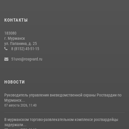
В КАНДАЛАКШЕ РОСГВАРДЕЙЦЫ ЗАДЕРЖАЛИ ДЕБОШИРА,
УСТРОИВШЕГО КОНФЛИКТ В ГОСТИНИЦЕ
КОНТАКТЫ
13 июля 2026, 11:54
183080
В МУРМАНСКЕ ПРЕДСТАВИТЕЛИ РОСГВАРДИИ И
г. Мурманск
ТЕРРИТОРИАЛЬНОЙ ИЗБИРАТЕЛЬНОЙ КОМИССИИ ОБСУДИЛИ
ул. Папанина, д. 25
АЛГОРИТМЫ ОБЕСПЕЧЕНИЯ БЕЗОПАСНОСТИ В ПЕРИОД ВЫБОРОВ
8 (8152) 45-51-15
16 июля 2026, 07:59
51uvo@rosgvard.ru
НОВОСТИ
Руководитель управления вневедомственной охраны Росгвардии по
Мурманск...
07 августа 2026, 11:40
В мурманском торгово-развлекательном комплексе росгвардейцы
задержали...