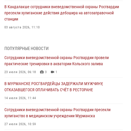
В Кандалакше сотрудники вневедомственной охраны Росгвардии
пресекли хулиганские действия дебошира на автозаправочной
станции
03 августа 2026, 11:10
Сотрудники Росгвардии провели инструктаж по
антитеррористической защищенности для членов избирательных
ПОПУЛЯРНЫЕ НОВОСТИ
комиссий в преддверии выборов
Сотрудники вневедомственной охраны Росгвардии провели
31 июля 2026, 08:43
3
практические тренировки в акватории Кольского залива
Мурманские росгвардейцы задержали мужчину, не оплатившего
23 июля 2026, 06:18
3
1
счет в ресторане
В МУРМАНСКЕ РОСГВАРДЕЙЦЫ ЗАДЕРЖАЛИ МУЖЧИНУ,
30 июля 2026, 06:44
ОТКАЗАВШЕГОСЯ ОПЛАЧИВАТЬ СЧЁТ В РЕСТОРАНЕ
В Мурманске сотрудники Росгвардии пресекли ночной дебош в
14 июля 2026, 11:44
баре на улице Орликовой
Сотрудники вневедомственной охраны Росгвардии пресекли
29 июля 2026, 07:23
хулиганство в медицинском учреждении Мурманска
Сотрудники вневедомственной охраны Росгвардии пресекли
27 июля 2026, 10:59
хулиганство в медицинском учреждении Мурманска