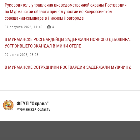
Руководитель управления вневедомственной охраны Росгвардии
27 июля 2026, 10:59
по Мурманской области принял участие во Всероссийском
совещании-семинаре в Нижнем Новгороде
В МУРМАНСКЕ СОТРУДНИКИ РОСГВАРДИИ ЗАДЕРЖАЛИ
МУРМАНЧАНИНА ЗА ПОПЫТКУ КРАЖИ ВЕЛОАКСЕССУАРОВ ИЗ
07 августа 2026, 11:40
4
ГИПЕРМАРКЕТА
В МУРМАНСКЕ РОСГВАРДЕЙЦЫ ЗАДЕРЖАЛИ НОЧНОГО ДЕБОШИРА,
24 июля 2026, 09:21
УСТРОИВШЕГО СКАНДАЛ В МИНИ-ОТЕЛЕ
09 июля 2026, 08:28
В МУРМАНСКЕ СОТРУДНИКИ РОСГВАРДИИ ЗАДЕРЖАЛИ МУЖЧИНУ,
УГРОЖАВШЕГО ПОСЕТИТЕЛЯМ МЕДИЦИНСКОГО УЧРЕЖДЕНИЯ
17 июля 2026, 09:10
В МУРМАНСКЕ СОТРУДНИКИ РОСГВАРДИИ ЗАДЕРЖАЛИ МУЖЧИНУ,
СКРЫВАВШЕГОСЯ ОТ ПРАВОСУДИЯ
ФГУП "Охрана"
Мурманская область
16 июля 2026, 08:37
В МУРМАНСКЕ СОТРУДНИКИ РОСГВАРДИИ ЗАДЕРЖАЛИ
ДЕБОШИРА, УСТРОИВШЕГО СКАНДАЛ В ГОСТИНИЦЕ
23 июля 2026, 08:13