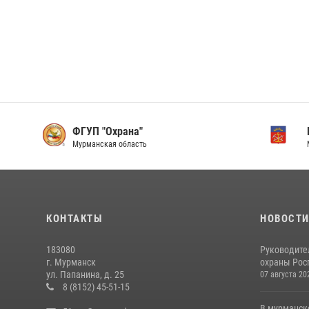
ФГУП "Охрана"
Мурманская область
КОНТАКТЫ
НОВОСТ
183080
Руководите
г. Мурманск
охраны Рос
ул. Папанина, д. 25
07 августа 20
8 (8152) 45-51-15
В мурманск