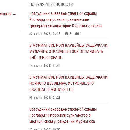
ПОПУЛЯРНЫЕ НОВОСТИ
пресекли хулиганские действия дебошира на
автозаправочной станции
ующая →
Сотрудники вневедомственной охраны
Росгвардии провели практические
03 августа 2026, 11:10
тренировки в акватории Кольского залива
Сотрудники Росгвардии провели инструктаж
23 июля 2026, 06:18
3
1
по антитеррористической защищенности для
членов избирательных комиссий в
В МУРМАНСКЕ РОСГВАРДЕЙЦЫ ЗАДЕРЖАЛИ
преддверии выборов
МУЖЧИНУ, ОТКАЗАВШЕГОСЯ ОПЛАЧИВАТЬ
СЧЁТ В РЕСТОРАНЕ
31 июля 2026, 08:43
3
14 июля 2026, 11:44
Мурманские росгвардейцы задержали
мужчину, не оплатившего счет в ресторане
В МУРМАНСКЕ РОСГВАРДЕЙЦЫ ЗАДЕРЖАЛИ
НОЧНОГО ДЕБОШИРА, УСТРОИВШЕГО
30 июля 2026, 06:44
СКАНДАЛ В МИНИ-ОТЕЛЕ
В Мурманске сотрудники Росгвардии
09 июля 2026, 08:28
пресекли ночной дебош в баре на улице
Орликовой
Сотрудники вневедомственной охраны
Росгвардии пресекли хулиганство в
29 июля 2026, 07:23
медицинском учреждении Мурманска
Сотрудники вневедомственной охраны
27 июля 2026, 10:59