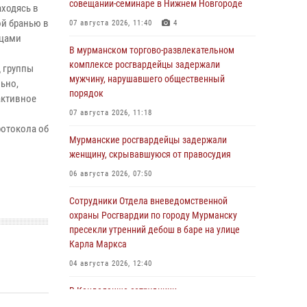
совещании-семинаре в Нижнем Новгороде
аходясь в
й бранью в
07 августа 2026, 11:40
4
ьцами
В мурманском торгово-развлекательном
комплексе росгвардейцы задержали
 группы
мужчину, нарушавшего общественный
ьно,
порядок
активное
07 августа 2026, 11:18
отокола об
Мурманские росгвардейцы задержали
женщину, скрывавшуюся от правосудия
06 августа 2026, 07:50
Сотрудники Отдела вневедомственной
охраны Росгвардии по городу Мурманску
пресекли утренний дебош в баре на улице
Карла Маркса
04 августа 2026, 12:40
В Кандалакше сотрудники
вневедомственной охраны Росгвардии