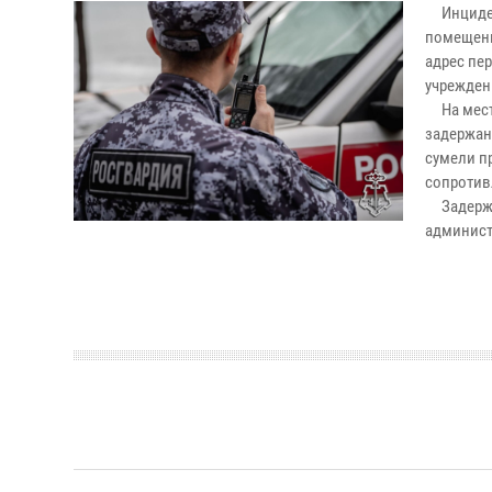
Инцидент
помещени
адрес пер
учрежден
На место
задержан
сумели п
сопротив
Задержан
админист