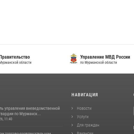
Правительство
Управление МВД России
Мурманской области
по Мурманской области
И
НАВИГАЦИЯ
ль управления вневедомственной
Новости
гвардии по Мурманск...
Услуги
26, 11:40
Для граждан
Вакансии
ом торгово-развлекательном