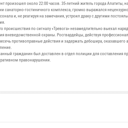
 произошел около 22:00 часов. 35-летний житель города Апатиты, н
и санаторно-гостиничного комплекса, громко выражался нецензурно
сонала и, не реагируя на замечания, устроил драку с другими постоял
ия.
 происшествия по сигналу «Тревога» незамедлительно выехал наряд
ия вневедомственной охраны. Росгвардейцы, действуя профессионал
ресечь противоправные действия и задержать дебошира, оказавшего 
ление.
ный гражданин был доставлен в отдел полиции для составления пр
ративном правонарушении.