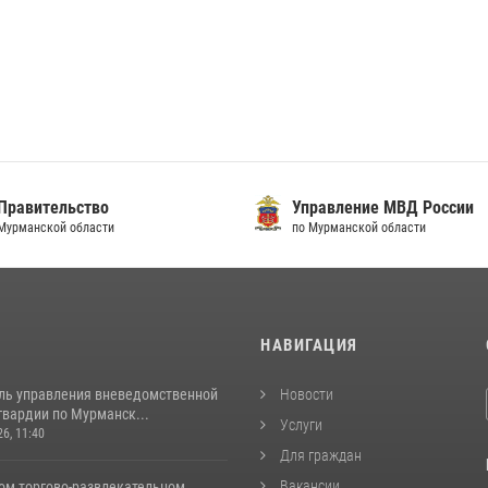
Правительство
Управление МВД России
Мурманской области
по Мурманской области
И
НАВИГАЦИЯ
ль управления вневедомственной
Новости
гвардии по Мурманск...
Услуги
26, 11:40
Для граждан
Вакансии
ом торгово-развлекательном