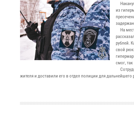
Накануне
из гипер
пресечен
задержан
На месте
рассказа
рублей. 
свой рюк
гипермар
смог, та
Сотрудни
жителя и доставили его в отдел полиции для дальнейшего 