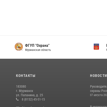
ФГУП "Охрана"
Мурманская область
КОНТАКТЫ
НОВОСТ
183080
Руководите
г. Мурманск
охраны Рос
ул. Папанина, д. 25
07 августа 20
8 (8152) 45-51-15
В мурманск