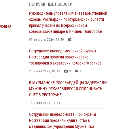
ПОПУЛЯРНЫЕ НОВОСТИ
пресекли хулиганские действия дебошира на
автозаправочной станции
Руководитель управления вневедомственной
охраны Росгвардии по Мурманской области
03 августа 2026, 11:10
принял участие во Всероссийском
ующая →
Сотрудники Росгвардии провели инструктаж
совещании-семинаре в Нижнем Новгороде
по антитеррористической защищенности для
07 августа 2026, 11:40
4
членов избирательных комиссий в
преддверии выборов
Сотрудники вневедомственной охраны
Росгвардии провели практические
31 июля 2026, 08:43
3
тренировки в акватории Кольского залива
Мурманские росгвардейцы задержали
23 июля 2026, 06:18
3
1
мужчину, не оплатившего счет в ресторане
В МУРМАНСКЕ РОСГВАРДЕЙЦЫ ЗАДЕРЖАЛИ
30 июля 2026, 06:44
МУЖЧИНУ, ОТКАЗАВШЕГОСЯ ОПЛАЧИВАТЬ
В Мурманске сотрудники Росгвардии
СЧЁТ В РЕСТОРАНЕ
пресекли ночной дебош в баре на улице
14 июля 2026, 11:44
Орликовой
Сотрудники вневедомственной охраны
29 июля 2026, 07:23
Росгвардии пресекли хулиганство в
Сотрудники вневедомственной охраны
медицинском учреждении Мурманска