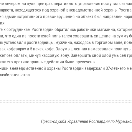
 вечером на пульт центра оперативного управления поступил сигнал
маркета, находящегося под охраной вневедомственной охраны Росгва
ия административного правонарушения на объект был направлен наря
ия.
 к сотрудникам Росгвардии обратились работники магазина, которы
ли, что один из посетителей попытался совершить хищение на сумму бо
Как установили росгвардейцы, мужчина, находясь в торговом зале, по
зак кофеварку и 5 пачек кофе. Злоумышленник намеревался покинуть
кет без оплаты, минуя кассовую зону. Завершить свой злой умысел г
к как его противоправные действия были пресечены.
ки вневедомственной охраны Росгвардии задержали 37-летнего ме
разбирательства.
Пресс-служба Управления Росгвардии по Мурманс