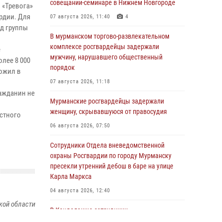
совещании-семинаре в Нижнем Новгороде
 «Тревога»
рдии. Для
07 августа 2026, 11:40
4
д группы
В мурманском торгово-развлекательном
комплексе росгвардейцы задержали
е
мужчину, нарушавшего общественный
лее 8 000
порядок
ложил в
07 августа 2026, 11:18
ражданин не
Мурманские росгвардейцы задержали
женщину, скрывавшуюся от правосудия
стного
06 августа 2026, 07:50
Сотрудники Отдела вневедомственной
охраны Росгвардии по городу Мурманску
пресекли утренний дебош в баре на улице
Карла Маркса
04 августа 2026, 12:40
кой области
В Кандалакше сотрудники
вневедомственной охраны Росгвардии