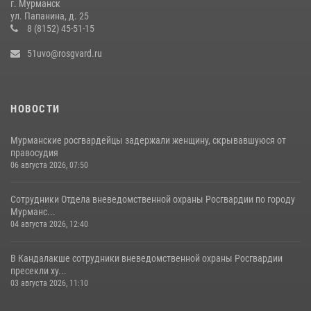
г. Мурманск
АЛГОРИТМЫ ОБЕСПЕЧЕНИЯ БЕЗОПАСНОСТИ В ПЕРИОД ВЫБОРОВ
ул. Папанина, д. 25
8 (8152) 45-51-15
16 июля 2026, 07:59
51uvo@rosgvard.ru
НОВОСТИ
Мурманские росгвардейцы задержали женщину, скрывавшуюся от
правосудия
06 августа 2026, 07:50
Сотрудники Отдела вневедомственной охраны Росгвардии по городу
Мурманс...
04 августа 2026, 12:40
В Кандалакше сотрудники вневедомственной охраны Росгвардии
пресекли ху...
03 августа 2026, 11:10