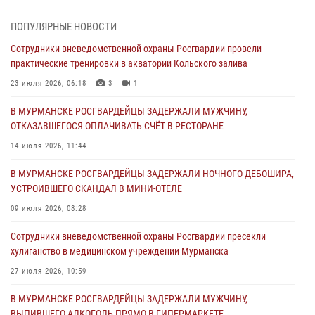
В Мурманске сотрудники Росгвардии пресекли ночной дебош в
баре на улице Орликовой
ПОПУЛЯРНЫЕ НОВОСТИ
29 июля 2026, 07:23
Сотрудники вневедомственной охраны Росгвардии провели
практические тренировки в акватории Кольского залива
Сотрудники вневедомственной охраны Росгвардии пресекли
хулиганство в медицинском учреждении Мурманска
23 июля 2026, 06:18
3
1
27 июля 2026, 10:59
В МУРМАНСКЕ РОСГВАРДЕЙЦЫ ЗАДЕРЖАЛИ МУЖЧИНУ,
ОТКАЗАВШЕГОСЯ ОПЛАЧИВАТЬ СЧЁТ В РЕСТОРАНЕ
В МУРМАНСКЕ СОТРУДНИКИ РОСГВАРДИИ ЗАДЕРЖАЛИ
МУРМАНЧАНИНА ЗА ПОПЫТКУ КРАЖИ ВЕЛОАКСЕССУАРОВ ИЗ
14 июля 2026, 11:44
ГИПЕРМАРКЕТА
В МУРМАНСКЕ РОСГВАРДЕЙЦЫ ЗАДЕРЖАЛИ НОЧНОГО ДЕБОШИРА,
24 июля 2026, 09:21
УСТРОИВШЕГО СКАНДАЛ В МИНИ-ОТЕЛЕ
В МУРМАНСКЕ СОТРУДНИКИ РОСГВАРДИИ ЗАДЕРЖАЛИ
09 июля 2026, 08:28
ДЕБОШИРА, УСТРОИВШЕГО СКАНДАЛ В ГОСТИНИЦЕ
Сотрудники вневедомственной охраны Росгвардии пресекли
23 июля 2026, 08:13
хулиганство в медицинском учреждении Мурманска
Сотрудники вневедомственной охраны Росгвардии провели
27 июля 2026, 10:59
практические тренировки в акватории Кольского залива
В МУРМАНСКЕ РОСГВАРДЕЙЦЫ ЗАДЕРЖАЛИ МУЖЧИНУ,
23 июля 2026, 06:18
3
1
ВЫПИВШЕГО АЛКОГОЛЬ ПРЯМО В ГИПЕРМАРКЕТЕ