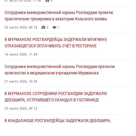
07 августа 2026, 11:40
4
30 июля 2026, 06:44
Сотрудники вневедомственной охраны Росгвардии провели
практические тренировки в акватории Кольского залива
В Мурманске сотрудники Росгвардии пресекли ночной дебош в
баре на улице Орликовой
23 июля 2026, 06:18
3
1
29 июля 2026, 07:23
В МУРМАНСКЕ РОСГВАРДЕЙЦЫ ЗАДЕРЖАЛИ МУЖЧИНУ,
ОТКАЗАВШЕГОСЯ ОПЛАЧИВАТЬ СЧЁТ В РЕСТОРАНЕ
Сотрудники вневедомственной охраны Росгвардии пресекли
хулиганство в медицинском учреждении Мурманска
14 июля 2026, 11:44
27 июля 2026, 10:59
Сотрудники вневедомственной охраны Росгвардии пресекли
хулиганство в медицинском учреждении Мурманска
В МУРМАНСКЕ СОТРУДНИКИ РОСГВАРДИИ ЗАДЕРЖАЛИ
МУРМАНЧАНИНА ЗА ПОПЫТКУ КРАЖИ ВЕЛОАКСЕССУАРОВ ИЗ
27 июля 2026, 10:59
ГИПЕРМАРКЕТА
В МУРМАНСКЕ СОТРУДНИКИ РОСГВАРДИИ ЗАДЕРЖАЛИ
24 июля 2026, 09:21
ДЕБОШИРА, УСТРОИВШЕГО СКАНДАЛ В ГОСТИНИЦЕ
23 июля 2026, 08:13
В КАНДАЛАКШЕ РОСГВАРДЕЙЦЫ ЗАДЕРЖАЛИ ДЕБОШИРА,
УСТРОИВШЕГО КОНФЛИКТ В ГОСТИНИЦЕ
13 июля 2026, 11:54