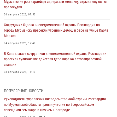
Мурманские росгвардейцы задержали женщину, скрывавшуюся от
правосудия
06 августа 2026, 07:50
Сотрудники Отдела вневедомственной охраны Росгвардии по
городу Мурманску пресекли утренний дебош в баре на улице Карла
Маркса
04 августа 2026, 12:40
В Кандалакше сотрудники вневедомственной охраны Росгвардии
пресекли хулиганские действия дебошира на автозаправочной
станции
03 августа 2026, 11:10
Сотрудники Росгвардии провели инструктаж по
антитеррористической защищенности для членов избирательных
ПОПУЛЯРНЫЕ НОВОСТИ
комиссий в преддверии выборов
Руководитель управления вневедомственной охраны Росгвардии
31 июля 2026, 08:43
3
по Мурманской области принял участие во Всероссийском
совещании-семинаре в Нижнем Новгороде
Мурманские росгвардейцы задержали мужчину, не оплатившего
счет в ресторане