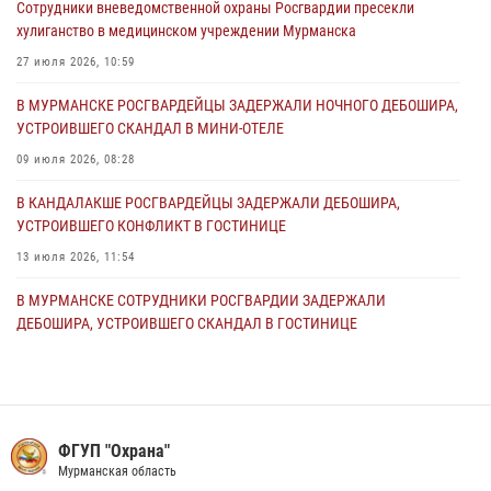
Сотрудники вневедомственной охраны Росгвардии пресекли
29 июля 2026, 07:23
хулиганство в медицинском учреждении Мурманска
Сотрудники вневедомственной охраны Росгвардии пресекли
27 июля 2026, 10:59
хулиганство в медицинском учреждении Мурманска
В МУРМАНСКЕ РОСГВАРДЕЙЦЫ ЗАДЕРЖАЛИ НОЧНОГО ДЕБОШИРА,
27 июля 2026, 10:59
УСТРОИВШЕГО СКАНДАЛ В МИНИ-ОТЕЛЕ
В МУРМАНСКЕ СОТРУДНИКИ РОСГВАРДИИ ЗАДЕРЖАЛИ
09 июля 2026, 08:28
МУРМАНЧАНИНА ЗА ПОПЫТКУ КРАЖИ ВЕЛОАКСЕССУАРОВ ИЗ
ГИПЕРМАРКЕТА
В КАНДАЛАКШЕ РОСГВАРДЕЙЦЫ ЗАДЕРЖАЛИ ДЕБОШИРА,
УСТРОИВШЕГО КОНФЛИКТ В ГОСТИНИЦЕ
24 июля 2026, 09:21
13 июля 2026, 11:54
В МУРМАНСКЕ СОТРУДНИКИ РОСГВАРДИИ ЗАДЕРЖАЛИ
ДЕБОШИРА, УСТРОИВШЕГО СКАНДАЛ В ГОСТИНИЦЕ
23 июля 2026, 08:13
В МУРМАНСКЕ СОТРУДНИКИ РОСГВАРДИИ ЗАДЕРЖАЛИ МУЖЧИНУ,
УГРОЖАВШЕГО ПОСЕТИТЕЛЯМ МЕДИЦИНСКОГО УЧРЕЖДЕНИЯ
ФГУП "Охрана"
17 июля 2026, 09:10
Мурманская область