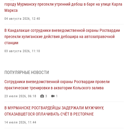
городу Мурманску пресекли утренний дебош в баре на улице Карла
Маркса
04 августа 2026, 12:40
В Кандалакше сотрудники вневедомственной охраны Росгвардии
пресекли хулиганские действия дебошира на автозаправочной
станции
03 августа 2026, 11:10
Сотрудники Росгвардии провели инструктаж по
антитеррористической защищенности для членов избирательных
ПОПУЛЯРНЫЕ НОВОСТИ
комиссий в преддверии выборов
Сотрудники вневедомственной охраны Росгвардии провели
31 июля 2026, 08:43
3
практические тренировки в акватории Кольского залива
Мурманские росгвардейцы задержали мужчину, не оплатившего
23 июля 2026, 06:18
3
1
счет в ресторане
В МУРМАНСКЕ РОСГВАРДЕЙЦЫ ЗАДЕРЖАЛИ МУЖЧИНУ,
30 июля 2026, 06:44
ОТКАЗАВШЕГОСЯ ОПЛАЧИВАТЬ СЧЁТ В РЕСТОРАНЕ
В Мурманске сотрудники Росгвардии пресекли ночной дебош в
14 июля 2026, 11:44
баре на улице Орликовой