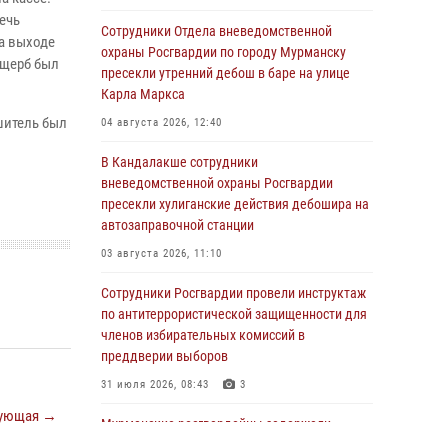
ечь
Сотрудники Отдела вневедомственной
а выходе
охраны Росгвардии по городу Мурманску
ущерб был
пресекли утренний дебош в баре на улице
Карла Маркса
шитель был
04 августа 2026, 12:40
В Кандалакше сотрудники
вневедомственной охраны Росгвардии
пресекли хулиганские действия дебошира на
автозаправочной станции
03 августа 2026, 11:10
Сотрудники Росгвардии провели инструктаж
по антитеррористической защищенности для
членов избирательных комиссий в
преддверии выборов
31 июля 2026, 08:43
3
ующая →
Мурманские росгвардейцы задержали
мужчину, не оплатившего счет в ресторане