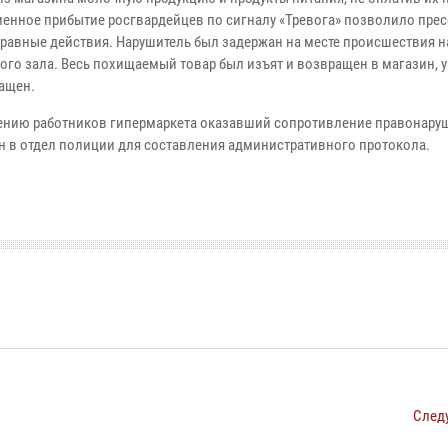
енное прибытие росгвардейцев по сигналу «Тревога» позволило прес
равные действия. Нарушитель был задержан на месте происшествия н
вого зала. Весь похищаемый товар был изъят и возвращен в магазин, 
ащен.
ению работников гипермаркета оказавший сопротивление правонару
н в отдел полиции для составления административного протокола.
След