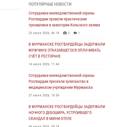
ПОПУЛЯРНЫЕ НОВОСТИ
30 июля 2026, 06:44
Сотрудники вневедомственной охраны
В Мурманске сотрудники Росгвардии
Росгвардии провели практические
пресекли ночной дебош в баре на улице
тренировки в акватории Кольского залива
Орликовой
23 июля 2026, 06:18
3
1
29 июля 2026, 07:23
В МУРМАНСКЕ РОСГВАРДЕЙЦЫ ЗАДЕРЖАЛИ
Сотрудники вневедомственной охраны
МУЖЧИНУ, ОТКАЗАВШЕГОСЯ ОПЛАЧИВАТЬ
Росгвардии пресекли хулиганство в
СЧЁТ В РЕСТОРАНЕ
медицинском учреждении Мурманска
14 июля 2026, 11:44
27 июля 2026, 10:59
Сотрудники вневедомственной охраны
В МУРМАНСКЕ СОТРУДНИКИ РОСГВАРДИИ
Росгвардии пресекли хулиганство в
ЗАДЕРЖАЛИ МУРМАНЧАНИНА ЗА ПОПЫТКУ
медицинском учреждении Мурманска
КРАЖИ ВЕЛОАКСЕССУАРОВ ИЗ
27 июля 2026, 10:59
ГИПЕРМАРКЕТА
В МУРМАНСКЕ РОСГВАРДЕЙЦЫ ЗАДЕРЖАЛИ
24 июля 2026, 09:21
НОЧНОГО ДЕБОШИРА, УСТРОИВШЕГО
В МУРМАНСКЕ СОТРУДНИКИ РОСГВАРДИИ
СКАНДАЛ В МИНИ-ОТЕЛЕ
ЗАДЕРЖАЛИ ДЕБОШИРА, УСТРОИВШЕГО
09 июля 2026, 08:28