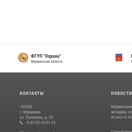
ФГУП "Охрана"
Мурманская область
КОНТАКТЫ
НОВОСТ
183080
Мурманские
г. Мурманск
женщину, с
ул. Папанина, д. 25
06 августа 20
8 (8152) 45-51-15
Сотрудники