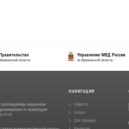
Правительство
Управление МВД России
Мурманской области
по Мурманской области
И
НАВИГАЦИЯ
 росгвардейцы задержали
Новости
крывавшуюся от правосудия
Услуги
26, 07:50
Для граждан
Вакансии
 Отдела вневедомственной охраны