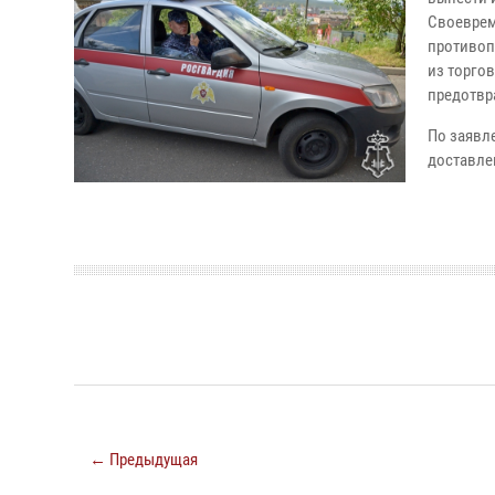
Своеврем
противоп
из торго
предотвр
По заявл
доставле
← Предыдущая